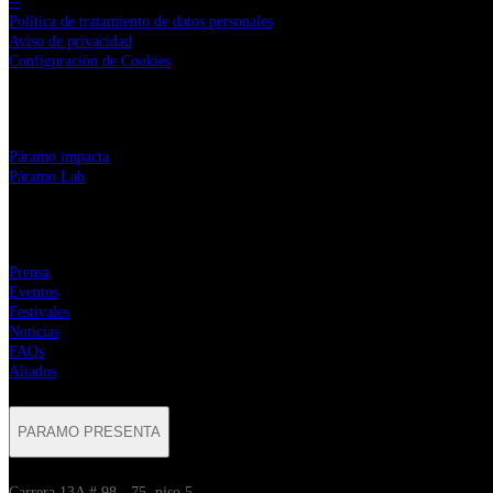
--
Política de tratamiento de datos personales
Aviso de privacidad
Configuración de Cookies
LINKS CORPORATIVOS
⁠Páramo impacta
Páramo Lab
MENÚ
Prensa
Eventos
Festivales
Noticias
FAQs
Aliados
PARAMO PRESENTA
Carrera 13A # 98 - 75, piso 5