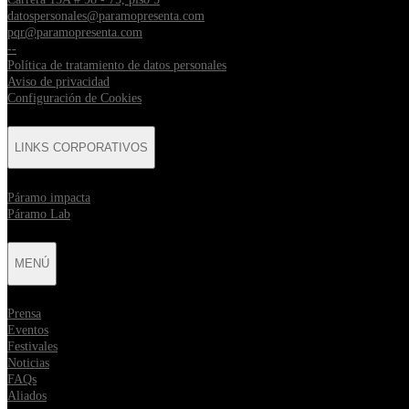
datospersonales@paramopresenta.com
pqr@paramopresenta.com
--
Política de tratamiento de datos personales
Aviso de privacidad
Configuración de Cookies
LINKS CORPORATIVOS
⁠Páramo impacta
Páramo Lab
MENÚ
Prensa
Eventos
Festivales
Noticias
FAQs
Aliados