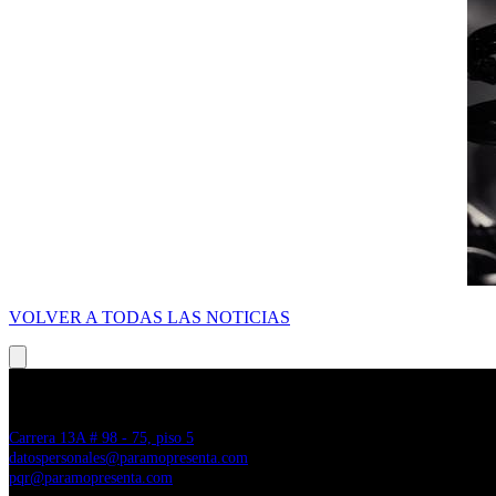
VOLVER A TODAS LAS NOTICIAS
PARAMO PRESENTA
Carrera 13A # 98 - 75, piso 5
datospersonales@paramopresenta.com
pqr@paramopresenta.com