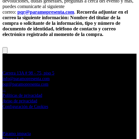
devoluciones, dudas generales, preguntas a cerca del evento y más,
puedes comunicarte al siguiente
correo:
pqr@paramopresenta.com
.
Recuerda adjuntar en el
correo la siguiente información: Nombre del titular de la
compra o solicitante de la información, tipo y número de
documento de identidad, teléfono de contacto y correo
electrónico registrado al momento de la compra.
PÁRAMO PRESENTA
Carrera 13A # 98 - 75, piso 5
info@paramopresenta.com
pqr@paramopresenta.com
--
Políticas de privacidad
Aviso de privacidad
Configuración de Cookies
LINKS CORPORATIVOS
⁠Páramo impacta