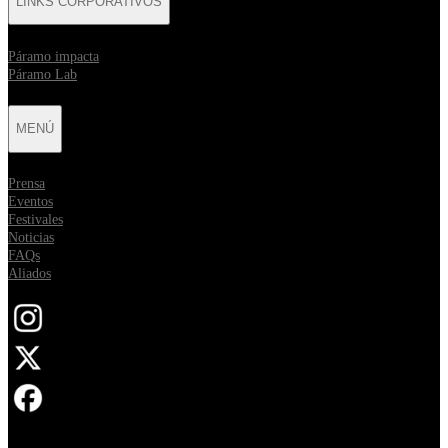
LINKS CORPORATIVOS
⁠Páramo impacta
Páramo Lab
MENÚ
Prensa
Eventos
Festivales
Noticias
FAQs
Aliados
Opens in new tab
Opens in new tab
Opens in new tab