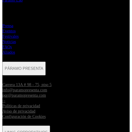
Páramo Lab
MENÚ
Prensa
Eventos
Festivales
Noticias
FAQs
Aliados
PÁRAMO PRESENTA
Carrera 13A # 98 - 75, piso 5
info@paramopresenta.com
pqr@paramopresenta.com
--
Políticas de privacidad
Aviso de privacidad
Configuración de Cookies